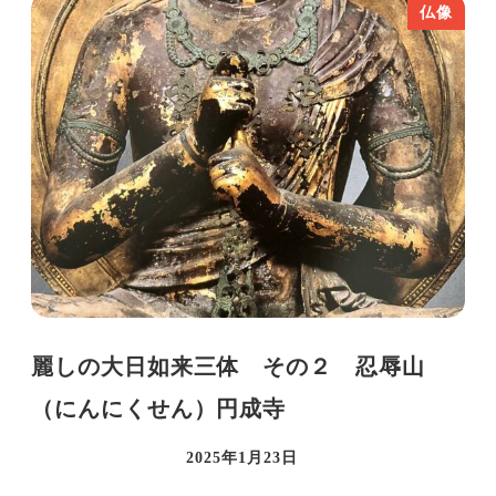
仏像
麗しの大日如来三体 その２ 忍辱山
（にんにくせん）円成寺
2025年1月23日
投稿日