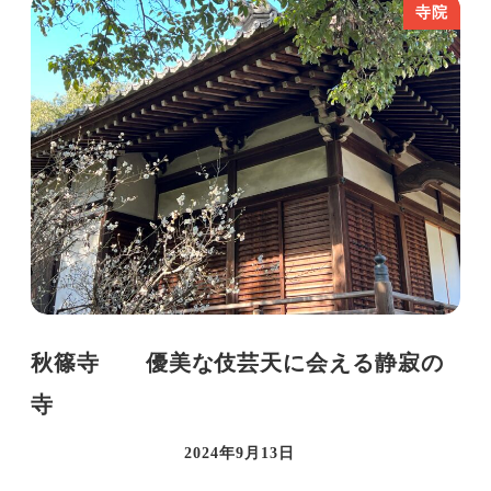
寺院
秋篠寺 優美な伎芸天に会える静寂の
寺
2024年9月13日
投稿日