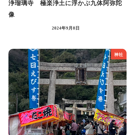
浄瑠璃寺 極楽浄土に浮かぶ九体阿弥陀
像
2024年9月8日
投稿日
神社