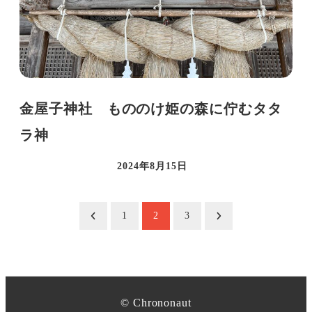
金屋子神社 もののけ姫の森に佇むタタ
ラ神
2024年8月15日
投稿日
投
1
2
3
稿
の
©︎ Chrononaut