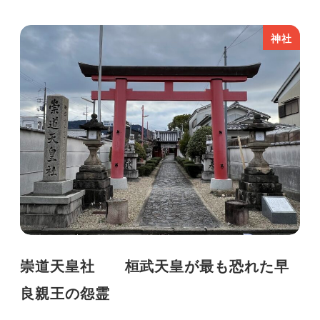
神社
崇道天皇社 桓武天皇が最も恐れた早
良親王の怨霊