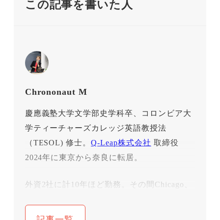
この記事を書いた人
Chrononaut M
慶應義塾大学文学部史学科卒、コロンビア大
学ティーチャーズカレッジ英語教授法
（TESOL) 修士。
Q-Leap株式会社
取締役
2024年に東京から奈良に転居。
外資2社に計10年ほど勤務。その間Chicago、
NY、Geneveに計４年駐在。結婚と子育てで
一旦仕事を離れ、10年間の専業主婦時代を過
記事一覧