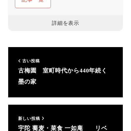
ごす。3人の子育て中に再度社会に戻るため
に本格的に英語をやり直し、2011年にコロン
ビア大学ティーチャーズカレッジでTESOLを
取得、
2014年にビジネス英語研修会社 Q-Leap を愛
場吉子と共同設立。企業のエクゼクティブ担
古い投稿
当として数多くのプライベートレッスンを現
古梅園 室町時代から440年続く
在も手がけている。Q-Leapは今年設立10年を
墨の家
迎えた。「明日の日本代表に真の英語力
を！」がスローガン。
コロナ禍にほぼ全てのレッスンがリモートで
可能になり、残りの人生は好きなところに住
新しい投稿
んで好きな仕事をすることに。2024年夏に奈
宇陀 蕎麦・菜食 一如庵 リベ