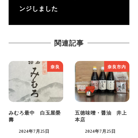
良に転居し、自分の記録として、また多くの
ンジしました
人に奈良の魅力を知ってもらいたく
Chrononaut Naraを立ち上げる。
現在は奈良と東京の2拠点で活動中。奈良8
関連記事
割、東京2割。
推しは、藤原不比等と聖武天皇と早良親
王。。。書いているときりがない。
奈良
奈良市内
みむろ最中 白玉屋榮
五徳味噌・醤油 井上
壽
本店
2024年7月25日
2024年7月25日
投稿日
投稿日