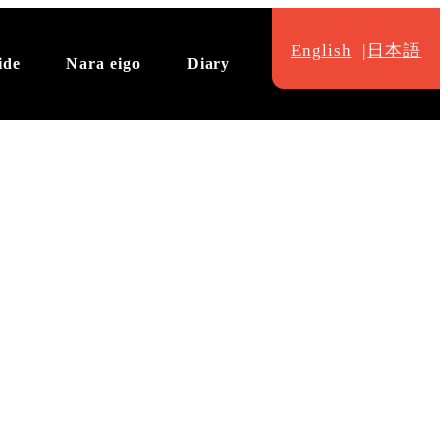
English
日本語
ide
Nara eigo
Diary