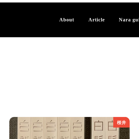
About
Article
Nara gu
桜井