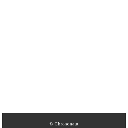
©︎ Chrononaut