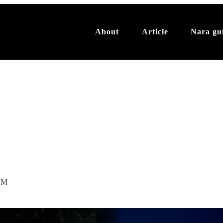
About
Article
Nara gu
 M