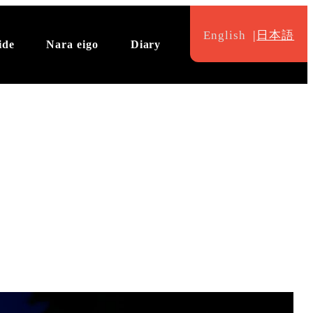
English
日本語
ide
Nara eigo
Diary