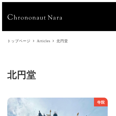
トップページ
Articles
北円堂
北円堂
寺院