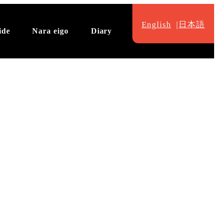
English
日本語
ide
Nara eigo
Diary