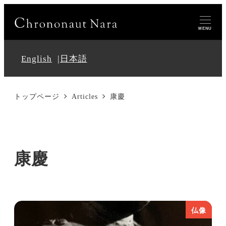
MENU
English
日本語
トップページ
Articles
康慶
康慶
仏像