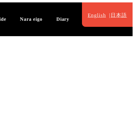
English
日本語
ide
Nara eigo
Diary