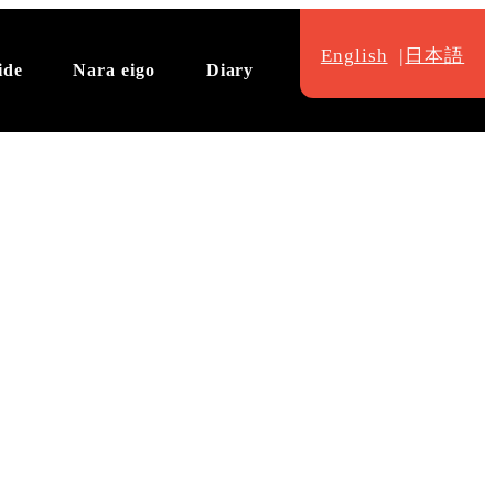
English
日本語
ide
Nara eigo
Diary