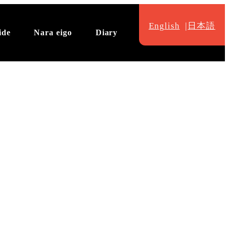
English
日本語
ide
Nara eigo
Diary