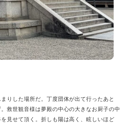
んまりした場所だ。丁度団体が出て行ったあと
ず。救世観音様は夢殿の中心の大きなお厨子の中
姿を見せて頂く。折しも陽は高く、眩しいほど