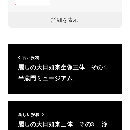
ごす。3人の子育て中に再度社会に戻るため
に本格的に英語をやり直し、2011年にコロン
ビア大学ティーチャーズカレッジでTESOLを
取得、
2014年にビジネス英語研修会社 Q-Leap を愛
場吉子と共同設立。企業のエクゼクティブ担
古い投稿
当として数多くのプライベートレッスンを現
麗しの大日如来坐像三体 その１
在も手がけている。Q-Leapは今年設立10年を
半蔵門ミュージアム
迎えた。「明日の日本代表に真の英語力
を！」がスローガン。
コロナ禍にほぼ全てのレッスンがリモートで
可能になり、残りの人生は好きなところに住
新しい投稿
んで好きな仕事をすることに。2024年夏に奈
麗しの大日如来三体 その3 浄