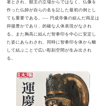
署とされ、願主の立場からではなく、仏像を
作った仏師が自らの名を記した最初の例とし
ても重要である。—- 円成寺像の組んだ両足は
抑揚豊かであり、的確な人体表現がなされ
る。また胸高に結んだ智拳印を中心に安定し
た姿にあらわされ、同時に智拳印を体から離
して結ぶことで広い彫刻空間が生み出され
る。