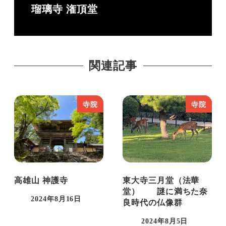
良に転居し、自分の記録として、また多くの
瑠璃寺 潅頂堂
人に奈良の魅力を知ってもらいたく
Chrononaut Naraを立ち上げる。
現在は奈良と東京の2拠点で活動中。奈良8
関連記事
割、東京2割。
推しは、藤原不比等と聖武天皇と早良親
王。。。書いているときりがない。
寺院
寺院
高雄山 神護寺
東大寺三月堂（法華
堂） 謎に満ちた奈
2024年8月16日
良時代の仏像群
投稿日
2024年8月5日