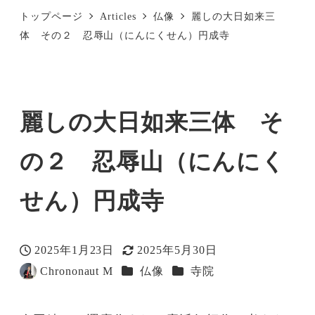
トップページ
Articles
仏像
麗しの大日如来三
体 その２ 忍辱山（にんにくせん）円成寺
麗しの大日如来三体 そ
の２ 忍辱山（にんにく
せん）円成寺
2025年1月23日
2025年5月30日
投稿日
更新日
カテゴリー
カテゴリー
Chrononaut M
仏像
寺院
著
者