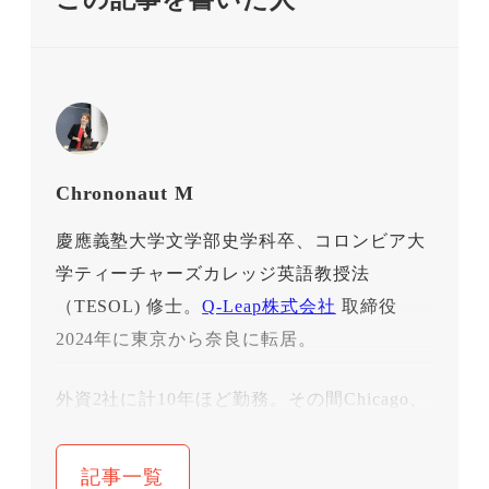
Chrononaut M
慶應義塾大学文学部史学科卒、コロンビア大
学ティーチャーズカレッジ英語教授法
（TESOL) 修士。
Q-Leap株式会社
取締役
2024年に東京から奈良に転居。
外資2社に計10年ほど勤務。その間Chicago、
NY、Geneveに計４年駐在。結婚と子育てで
一旦仕事を離れ、10年間の専業主婦時代を過
記事一覧