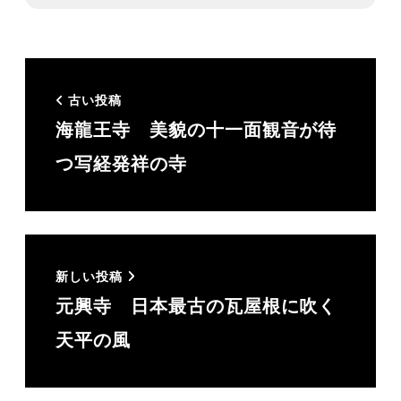
取得、
2014年にビジネス英語研修会社 Q-Leap を愛
場吉子と共同設立。企業のエクゼクティブ担
古い投稿
当として数多くのプライベートレッスンを現
海龍王寺 美貌の十一面観音が待
在も手がけている。Q-Leapは今年設立10年を
つ写経発祥の寺
迎えた。「明日の日本代表に真の英語力
を！」がスローガン。
コロナ禍にほぼ全てのレッスンがリモートで
可能になり、残りの人生は好きなところに住
新しい投稿
んで好きな仕事をすることに。2024年夏に奈
元興寺 日本最古の瓦屋根に吹く
良に転居し、自分の記録として、また多くの
天平の風
人に奈良の魅力を知ってもらいたく
Chrononaut Naraを立ち上げる。