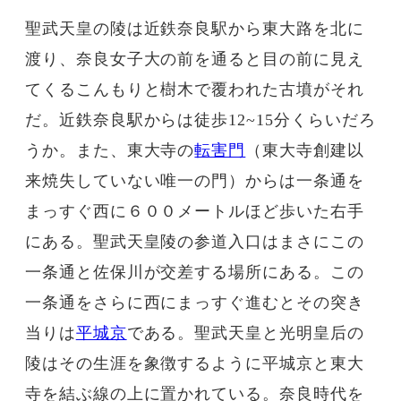
聖武天皇の陵は近鉄奈良駅から東大路を北に
渡り、奈良女子大の前を通ると目の前に見え
てくるこんもりと樹木で覆われた古墳がそれ
だ。近鉄奈良駅からは徒歩12~15分くらいだろ
うか。また、東大寺の
転害門
（東大寺創建以
来焼失していない唯一の門）からは一条通を
まっすぐ西に６００メートルほど歩いた右手
にある。聖武天皇陵の参道入口はまさにこの
一条通と佐保川が交差する場所にある。この
一条通をさらに西にまっすぐ進むとその突き
当りは
平城京
である。聖武天皇と光明皇后の
陵はその生涯を象徴するように平城京と東大
寺を結ぶ線の上に置かれている。奈良時代を