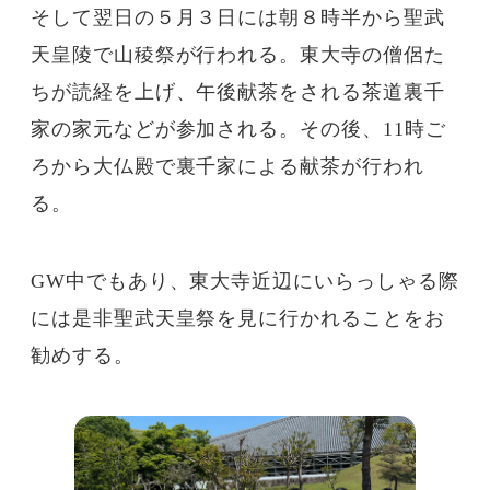
そして翌日の５月３日には朝８時半から聖武
天皇陵で山稜祭が行われる。東大寺の僧侶た
ちが読経を上げ、午後献茶をされる茶道裏千
家の家元などが参加される。その後、11時ご
ろから大仏殿で裏千家による献茶が行われ
る。
GW中でもあり、東大寺近辺にいらっしゃる際
には是非聖武天皇祭を見に行かれることをお
勧めする。