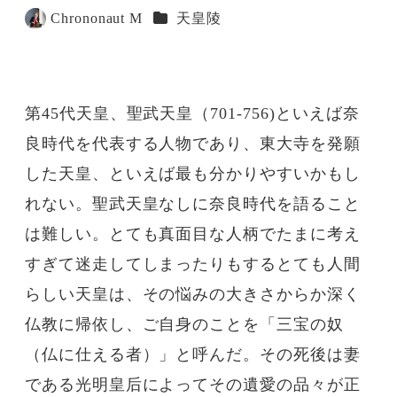
投稿日
更新日
カテゴリー
Chrononaut M
天皇陵
著
者
第45代天皇、聖武天皇（701-756)といえば奈
良時代を代表する人物であり、東大寺を発願
した天皇、といえば最も分かりやすいかもし
れない。聖武天皇なしに奈良時代を語ること
は難しい。とても真面目な人柄でたまに考え
すぎて迷走してしまったりもするとても人間
らしい天皇は、その悩みの大きさからか深く
仏教に帰依し、ご自身のことを「三宝の奴
（仏に仕える者）」と呼んだ。その死後は妻
である光明皇后によってその遺愛の品々が正