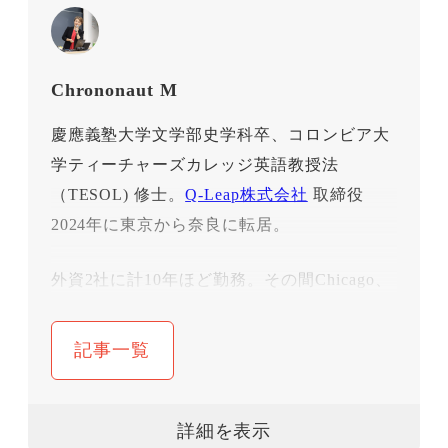
Chrononaut M
慶應義塾大学文学部史学科卒、コロンビア大
学ティーチャーズカレッジ英語教授法
（TESOL) 修士。
Q-Leap株式会社
取締役
2024年に東京から奈良に転居。
外資2社に計10年ほど勤務。その間Chicago、
NY、Geneveに計４年駐在。結婚と子育てで
一旦仕事を離れ、10年間の専業主婦時代を過
記事一覧
ごす。3人の子育て中に再度社会に戻るため
に本格的に英語をやり直し、2011年にコロン
ビア大学ティーチャーズカレッジでTESOLを