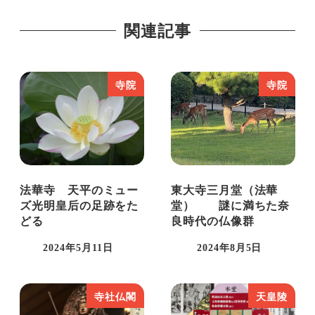
現在は奈良と東京の2拠点で活動中。奈良8
関連記事
割、東京2割。
推しは、藤原不比等と聖武天皇と早良親
王。。。書いているときりがない。
寺院
寺院
法華寺 天平のミュー
東大寺三月堂（法華
ズ光明皇后の足跡をた
堂） 謎に満ちた奈
どる
良時代の仏像群
2024年5月11日
2024年8月5日
投稿日
投稿日
寺社仏閣
天皇陵