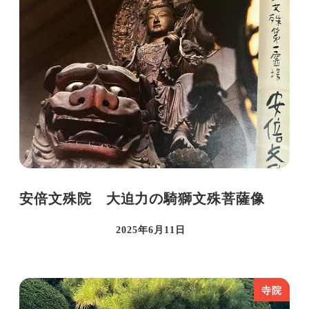
安倍文殊院 大迫力の騎獅文殊菩薩像
2025年6月11日
投稿日
寺院